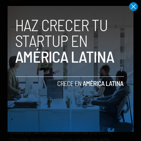
El anuncio más ambicioso de Google sin duda es
Gemini Omni
, un nuevo sistema multimodal
que se describe como una plataforma capaz de
crear prácticamente cualquier tipo de
contenido a partir de múltiples entradas
simultáneas.
La primera versión presentada, llamada Omni
Flash, está enfocada especialmente en
generación y edición avanzada de video.Google
detalló sus planes para construir una
inteligencia artificial que pueda comprender
texto, imágenes, audio y video al mismo tiempo
para producir experiencias completamente
nuevas.
Durante las demostraciones de I/O 2026,
Google mostró cómo un usuario puede