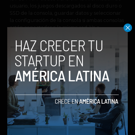
usuario, los juegos descargados al disco duro o
SSD de la consola, guardar datos y seleccionar
la configuración de la consola si ambas consolas
están conectadas a la misma red. Ve a
Configuración > Sistema > Software del sistema,
selecciona Transferencia de datos > Continuar y
sigue las instrucciones en pantalla.
Los jugadores también pueden habilitar el uso
compartido de consola y juego offline y
sincronizar accesorios actuales como controles
DualSense, DualSense Edge, auriculares Pulse
Elite, Pulse Explore y PlayStation Portal con la
PS5 Pro.
La PS5 Pro tiene un precio de $699.99 dólares o
799€ en mercados principales.