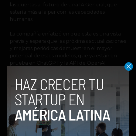
las puertas al futuro de una IA General, que
estaría más a la par con las capacidades
humanas.
La compañía enfatizó en que esta es una vista
previa y espera que las próximas actualizaciones
y mejoras periódicas demuestren el mayor
potencial de estos modelos, que ya están en
prueba en ChatGPT y la API de OpenAI.
ChatGPT
IA
inteligencia artificial
OpenAi
OpenAI o1
Sergio Ramos
Editor en
Social Geek
. Más de 10 años