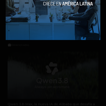
dando cubrimiento a la industria
tecnológica y el ecosistema de startups.
Contribuidor en Fast Company México,
Entrepreneur Magazine y Forbes en
Español.
Relacionados
Qwen 3.8-Max, la nueva IA de Alibaba que desafía a