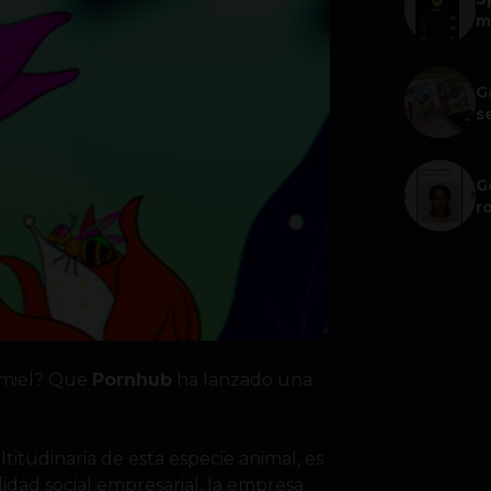
m
G
s
G
r
a miel? Que
Pornhub
ha lanzado una
titudinaria de esta especie animal, es
idad social empresarial, la empresa