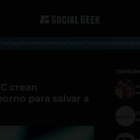
Startups
Entretenimiento
Cultura
Tendencias
Videoju
TRENDIN
TC crean
M
e
orno para salvar a
C
p
S