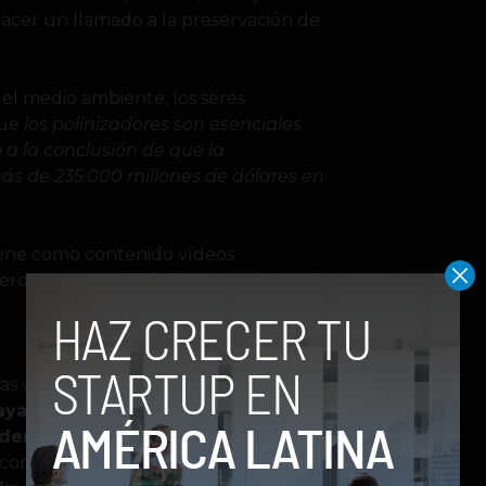
hacer un llamado a la preservación de
el medio ambiente, los seres
que
los polinizadores son esenciales
 a la conclusión de que la
ás de 235.000 millones de dólares en
tiene como contenido vídeos
pero que hacen referencia “al nuevo
las voces en off de reconocidas
aya Knight, Olivia Austin, Joanna
der, Avery Black y Charlotte
encontrarás un vídeo informativo