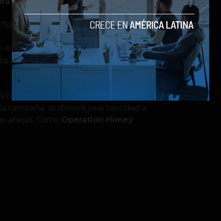
ra Noir.
e=75&v=V9qwn9mE0Ls
el XXX para adultos. Animando así a
sta causa por el bien del medio
ferentes organizaciones. Así que Por
 la campaña; se donará una cantidad a
as abejas. Como
Operation Honey