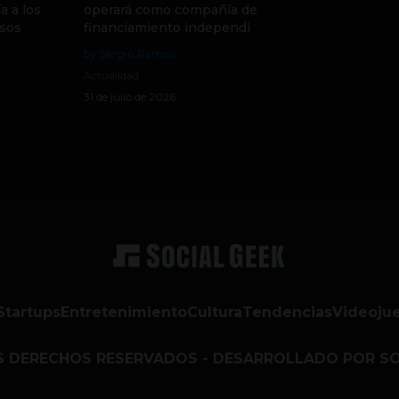
a a los
operará como compañía de
sos
financiamiento independi
by Sergio Ramos
Actualidad
31 de julio de 2026
Startups
Entretenimiento
Cultura
Tendencias
Videoju
S DERECHOS RESERVADOS - DESARROLLADO POR SO