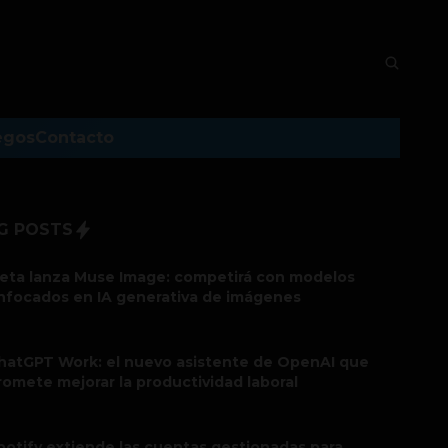
egos
Contacto
G POSTS
eta lanza Muse Image: competirá con modelos
nfocados en IA generativa de imágenes
hatGPT Work: el nuevo asistente de OpenAI que
romete mejorar la productividad laboral
potify extiende las cuentas gestionadas para