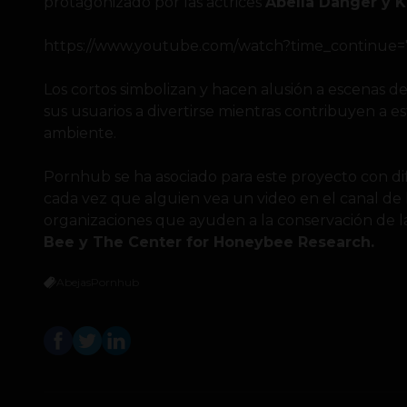
protagonizado por las actrices
Abella Danger y Ki
https://www.youtube.com/watch?time_continu
Los cortos simbolizan y hacen alusión a escenas d
sus usuarios a divertirse mientras contribuyen a e
ambiente.
Pornhub se ha asociado para este proyecto con di
cada vez que alguien vea un video en el canal de
organizaciones que ayuden a la conservación de l
Bee y The Center for Honeybee Research.
Abejas
Pornhub