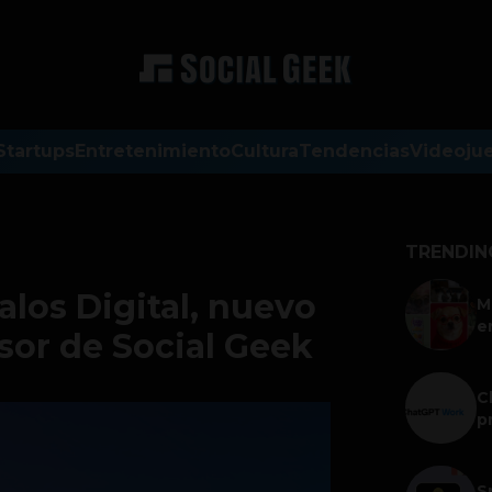
Startups
Entretenimiento
Cultura
Tendencias
Videoju
TRENDIN
los Digital, nuevo
M
e
sor de Social Geek
C
p
S