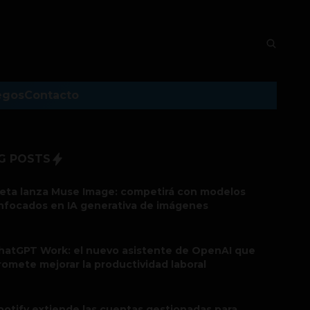
egos
Contacto
G POSTS
eta lanza Muse Image: competirá con modelos
nfocados en IA generativa de imágenes
hatGPT Work: el nuevo asistente de OpenAI que
romete mejorar la productividad laboral
potify extiende las cuentas gestionadas para