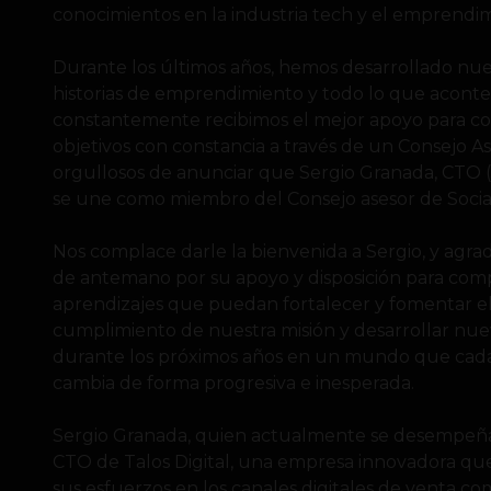
conocimientos en la industria tech y el emprendi
Durante los últimos años, hemos desarrollado nue
historias de emprendimiento y todo lo que acont
constantemente recibimos el mejor apoyo para c
objetivos con constancia a través de un Consejo A
orgullosos de anunciar que Sergio Granada, CTO (J
se une como miembro del Consejo asesor de Socia
Nos complace darle la bienvenida a Sergio, y agr
de antemano por su apoyo y disposición para comp
aprendizajes que puedan fortalecer y fomentar e
cumplimiento de nuestra misión y desarrollar nuev
durante los próximos años en un mundo que cad
cambia de forma progresiva e inesperada.
Sergio Granada, quien actualmente se desempe
CTO de Talos Digital, una empresa innovadora qu
sus esfuerzos en los canales digitales de venta c