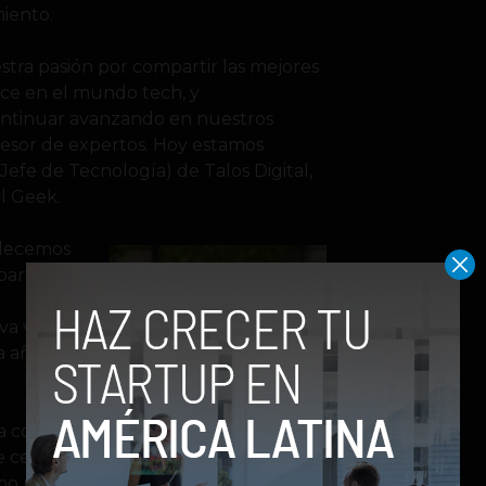
miento.
stra pasión por compartir las mejores
ece en el mundo tech, y
ontinuar avanzando en nuestros
sesor de expertos. Hoy estamos
efe de Tecnología) de Talos Digital,
l Geek.
adecemos
artir
l
a visión
a año
ña como
e centra
Sergio Granda, nuevo
omo un