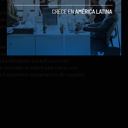
miembro
del Consejo Asesor de
rendedor y
SocialGeek
ado en
s, uno de los eventos tecnológicos
americana con más de 100 empleados,
omo en Nueva York York, Montreal y
stá enfocando sus esfuerzos en
n e-commerce orientadas hacia una
r Experience (experiencia de usuario).