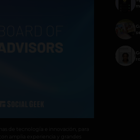
m
G
s
G
r
as de tecnología e innovación, para
con amplia experiencia y grandes