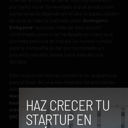
final de la cual no se tiene muchos detalles y
por tanto no se ha revelado a qué producción
pertenecería, dejando en el aire la especulación
de que se habría realizado para
‘Avengers:
Endgame’
aunque nada de esto quedó
confirmado, pero sí se ha dejado en claro que
con esta película se trazará un nuevo rumbo
para la compañía al dar por terminado un
proyecto iniciado desde hace más de una
década.
Este nuevo estreno se convierte en la apertura
para el final de una era, dejando las anécdotas
sobre cómo en el año
2000 al estrenarse X-
Men, FOX realizó los primeros cameos,
hasta ser casi que un elemento clave con el
crecimiento de Marvel Cinematic Universe
(MCU)