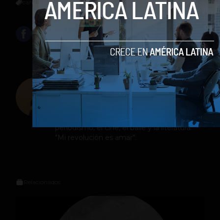
cameo
Capitana Marvel
cine
Marvel
Stan Lee
Jeniffer Espinosa
Sonámbula, Comunicadora Social, amante
del arte, supuesto de actriz y cantante,
escritora de la vida, apasionada por el
periodismo, el cine, el baile y la literatura.
"Mi revolución es amar".
Relacionados