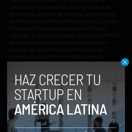
mejora sustancial en la forma en que se
conectarán las regiones, pues gracias a la
tecnología satelital de actores como Starlink
se ampliará la oferta en el mercado, y gracias
a los beneficios establecidos en el nuevo
régimen, el dinero que deja de recibir el MinTIC
en materia de pagos por uso de espectro
podrán ser reinvertidos para mejora del
servicio al usuario final, evidenciando la
maximización del bienestar social»
, afirmó en
su momento la entonces Ministra TIC, Carmen
Ligia Valderrama Rojas.
brecha digital
colombia
Conectividad
elon musk
Internet
Starlink