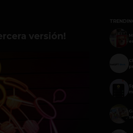
TRENDIN
ercera versión!
M
e
C
p
S
m
G
s