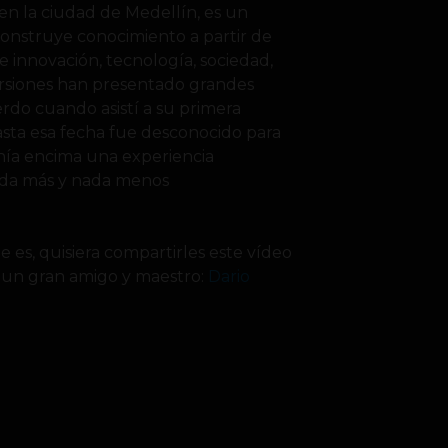
en la ciudad de Medellín, es un
 construye conocimiento a partir de
e innovación, tecnología, sociedad,
ersiones han presentado grandes
do cuando asistí a su primera
asta esa fecha fue desconocido para
nía encima una experiencia
nada más y nada menos
 es, quisiera compartirles este vídeo
 un gran amigo y maestro:
Dario