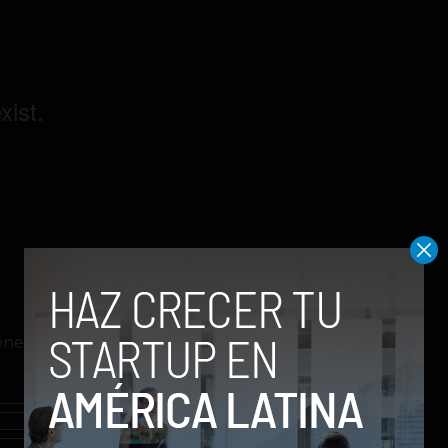
onectando saberes” y trae invitados