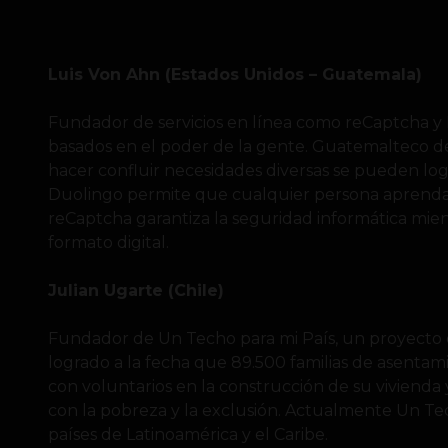
Luis Von Ahn (Estados Unidos – Guatemala)
Fundador de servicios en línea como reCaptcha y 
basados en el poder de la gente. Guatemalteco d
hacer confluir necesidades diversas se pueden logr
Duolingo permite que cualquier persona aprenda 
reCaptcha garantiza la seguridad informática mien
formato digital.
Julian Ugarte (Chile)
Fundador de Un Techo para mi País, un proyecto d
logrado a la fecha que 89.500 familias de asenta
con voluntarios en la construcción de su vivienda 
con la pobreza y la exclusión. Actualmente Un Tec
países de Latinoamérica y el Caribe.