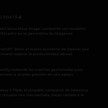
G POSTS
eta lanza Muse Image: competirá con modelos
nfocados en IA generativa de imágenes
hatGPT Work: el nuevo asistente de OpenAI que
romete mejorar la productividad laboral
potify extiende las cuentas gestionadas para
enores a su plan gratuito en seis países
alaxy Z Flip8: el plegable compacto de Samsung
e renueva con más pantalla, mejor cámara e IA