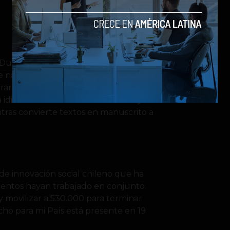
Duolingo, que ofrecen servicios
e nacimiento, Von Ahn cree en que al
ar soluciones para todos. Por eso,
idiomas mientras traduce la web y
tras convierte textos en manuscrito a
e innovación social chileno que ha
mientos hayan trabajado en conjunto
y movilizar a 530.000 para terminar
ho para mi País está presente en 19