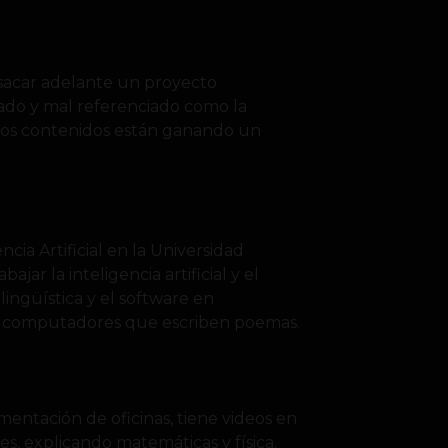
o sacar adelante un proyecto
ado y mal referenciado como la
 los contenidos están ganando un
ia Artificial en la Universidad
ar la inteligencia artificial y el
ingüística y el software en
n computadores que escriben poemas.
imentación de oficinas, tiene videos en
, explicando matemáticas y física.