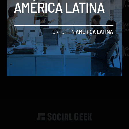
m
G
s
G
r