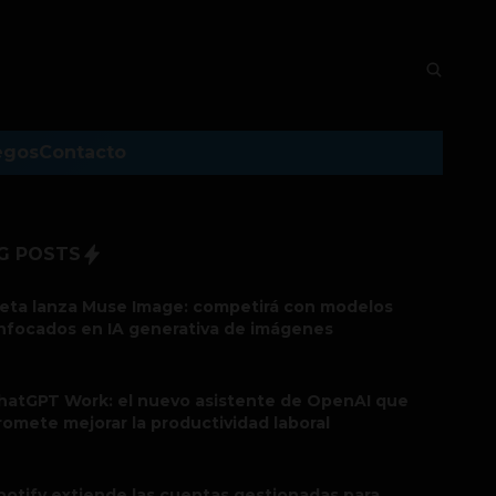
egos
Contacto
G POSTS
eta lanza Muse Image: competirá con modelos
nfocados en IA generativa de imágenes
hatGPT Work: el nuevo asistente de OpenAI que
romete mejorar la productividad laboral
potify extiende las cuentas gestionadas para