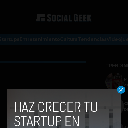
Startups
Entretenimiento
Cultura
Tendencias
Videoju
TRENDIN
M
e
C
p
S