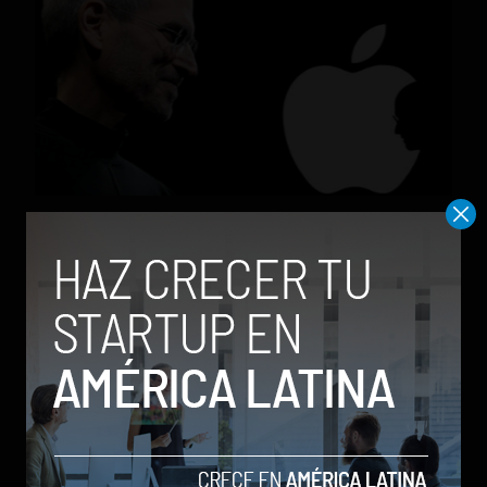
Hasta los grandes se equivocan… 5 errores de Steve
Jobs
by Tiago Zuleta
24 de abril de 2013
<
1
2
TRENDING POSTS
Meta lanza Muse Image: competirá
con modelos enfocados en IA