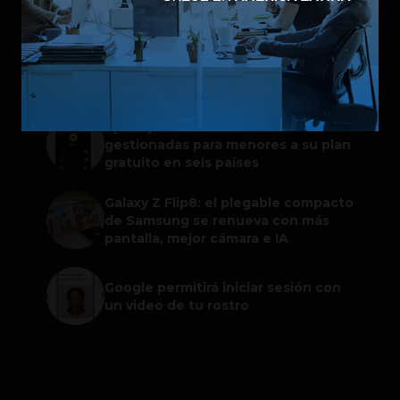
generativa de imágenes
ChatGPT Work: el nuevo asistente
de OpenAI que promete mejorar la
productividad laboral
Spotify extiende las cuentas
gestionadas para menores a su plan
gratuito en seis países
Galaxy Z Flip8: el plegable compacto
de Samsung se renueva con más
pantalla, mejor cámara e IA
Google permitirá iniciar sesión con
un video de tu rostro