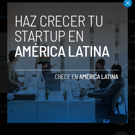
TRENDIN
M
e
C
p
S
m
do de
través
G
g
s