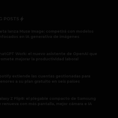
G POSTS
eta lanza Muse Image: competirá con modelos
nfocados en IA generativa de imágenes
hatGPT Work: el nuevo asistente de OpenAI que
romete mejorar la productividad laboral
potify extiende las cuentas gestionadas para
enores a su plan gratuito en seis países
alaxy Z Flip8: el plegable compacto de Samsung
e renueva con más pantalla, mejor cámara e IA