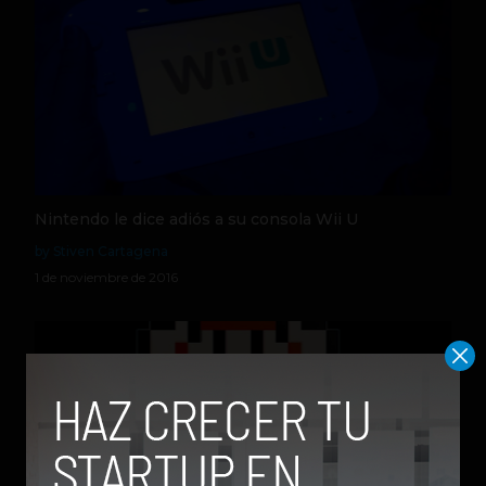
Nintendo le dice adiós a su consola Wii U
by Stiven Cartagena
1 de noviembre de 2016