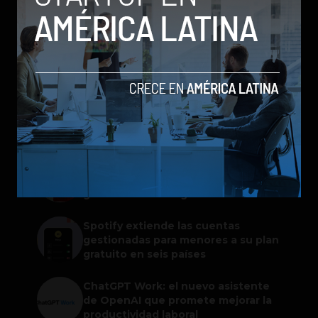
Nintendo Wii es descontinuado en Japón
by Pablo Quiroga
21 de octubre de 2013
TRENDING POSTS
Meta lanza Muse Image: competirá
con modelos enfocados en IA
generativa de imágenes
Spotify extiende las cuentas
gestionadas para menores a su plan
gratuito en seis países
ChatGPT Work: el nuevo asistente
de OpenAI que promete mejorar la
productividad laboral