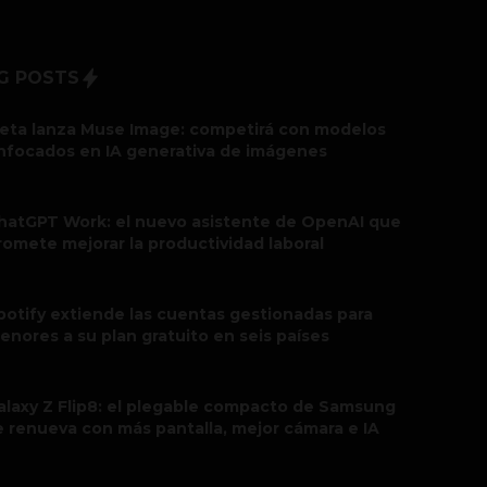
G POSTS
eta lanza Muse Image: competirá con modelos
nfocados en IA generativa de imágenes
hatGPT Work: el nuevo asistente de OpenAI que
romete mejorar la productividad laboral
potify extiende las cuentas gestionadas para
enores a su plan gratuito en seis países
alaxy Z Flip8: el plegable compacto de Samsung
e renueva con más pantalla, mejor cámara e IA