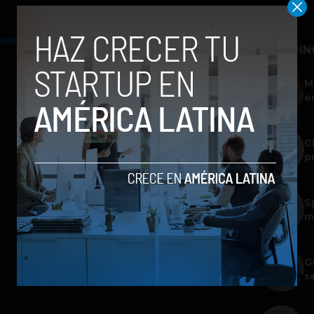
TRENDIN
M
e
C
p
S
m
G
s