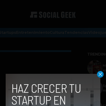
Startups
Entretenimiento
Cultura
Tendencias
Videoju
TRENDIN
M
e
S
m
C