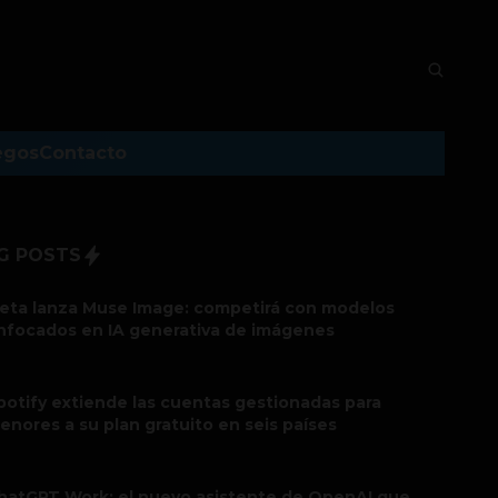
egos
Contacto
G POSTS
eta lanza Muse Image: competirá con modelos
nfocados en IA generativa de imágenes
potify extiende las cuentas gestionadas para
enores a su plan gratuito en seis países
hatGPT Work: el nuevo asistente de OpenAI que