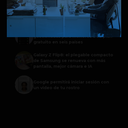
ChatGPT Work: el nuevo asistente
de OpenAI que promete mejorar la
productividad laboral
Spotify extiende las cuentas
gestionadas para menores a su plan
gratuito en seis países
Galaxy Z Flip8: el plegable compacto
de Samsung se renueva con más
pantalla, mejor cámara e IA
Google permitirá iniciar sesión con
un video de tu rostro