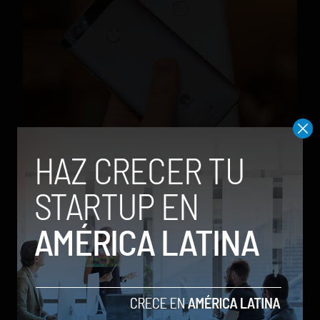
Huawei Nova y Nova Plus llegan para desafiar la
gama media
by Sergio Ramos
1 de septiembre de 2016
TRENDING POSTS
Meta lanza Muse Image: competirá
con modelos enfocados en IA
generativa de imágenes