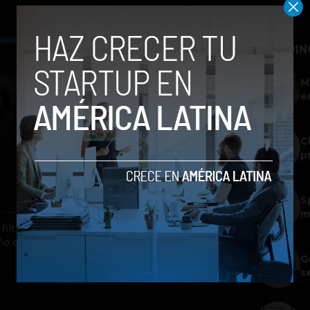
TRENDIN
M
e
C
p
S
m
filtran
ño que
G
s