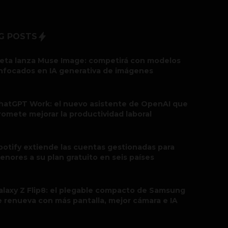
G POSTS
eta lanza Muse Image: competirá con modelos
nfocados en IA generativa de imágenes
hatGPT Work: el nuevo asistente de OpenAI que
romete mejorar la productividad laboral
potify extiende las cuentas gestionadas para
enores a su plan gratuito en seis países
alaxy Z Flip8: el plegable compacto de Samsung
e renueva con más pantalla, mejor cámara e IA