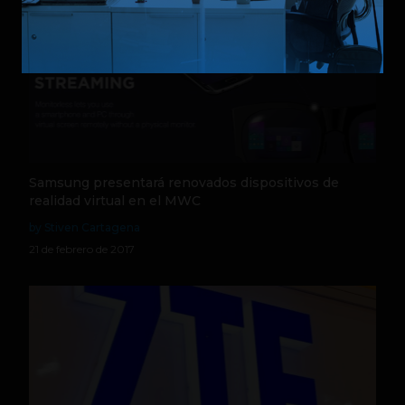
Samsung presentará renovados dispositivos de
realidad virtual en el MWC
by Stiven Cartagena
21 de febrero de 2017