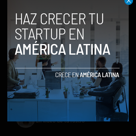
Meta lanza Muse Image: competirá
con modelos enfocados en IA
generativa de imágenes
ChatGPT Work: el nuevo asistente
de OpenAI que promete mejorar la
productividad laboral
Spotify extiende las cuentas
gestionadas para menores a su plan
gratuito en seis países
Galaxy Z Flip8: el plegable compacto
de Samsung se renueva con más
pantalla, mejor cámara e IA
Google permitirá iniciar sesión con
un video de tu rostro