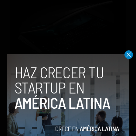
Acer fabricará solamente 300 unidades de su
increíble Predator 21x
by Stiven Cartagena
15 de junio de 2017
TRENDING POSTS
Meta lanza Muse Image: competirá
con modelos enfocados en IA
generativa de imágenes