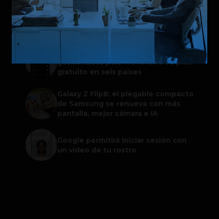
ChatGPT Work: el nuevo asistente
de OpenAI que promete mejorar la
productividad laboral
Spotify extiende las cuentas
gestionadas para menores a su plan
gratuito en seis países
Galaxy Z Flip8: el plegable compacto
de Samsung se renueva con más
pantalla, mejor cámara e IA
Google permitirá iniciar sesión con
un video de tu rostro