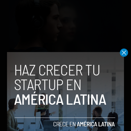
Un estudio registra un aumento de suicidios tras el
estreno de «13 Reasons Why»
by Stiven Cartagena
29 de mayo de 2019
TRENDING POSTS
Meta lanza Muse Image: competirá
con modelos enfocados en IA
generativa de imágenes