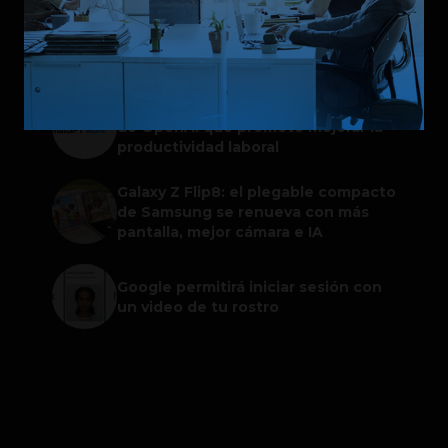
Spotify extiende las cuentas
gestionadas para menores a su plan
gratuito en seis países
ChatGPT Work: el nuevo asistente
de OpenAI que promete mejorar la
productividad laboral
Galaxy Z Flip8: el plegable compacto
de Samsung se renueva con más
pantalla, mejor cámara e IA
Google permitirá iniciar sesión con
un video de tu rostro