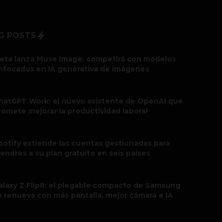
G POSTS
eta lanza Muse Image: competirá con modelos
nfocados en IA generativa de imágenes
hatGPT Work: el nuevo asistente de OpenAI que
romete mejorar la productividad laboral
potify extiende las cuentas gestionadas para
enores a su plan gratuito en seis países
alaxy Z Flip8: el plegable compacto de Samsung
e renueva con más pantalla, mejor cámara e IA