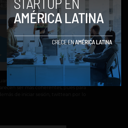
uarios activos son aquellos que inician
arecen ser más coherentes, pues para
demás de iniciar sesión, twittean por lo