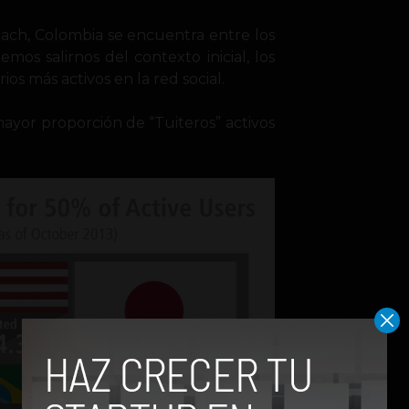
each, Colombia se encuentra entre los
os salirnos del contexto inicial, los
os más activos en la red social.
mayor proporción de “Tuiteros” activos