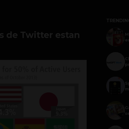
TRENDIN
s de Twitter estan
M
e
C
p
S
m
G
s