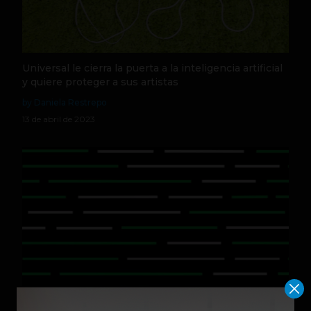
Universal le cierra la puerta a la inteligencia artificial
y quiere proteger a sus artistas
by Daniela Restrepo
13 de abril de 2023
GPT-4 es oficial: OpenAI detalló las mejoras de su