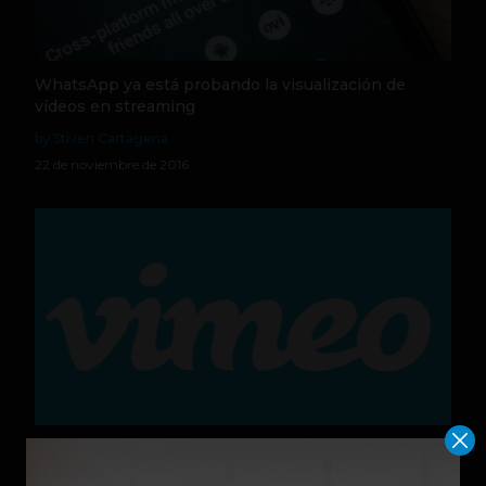
WhatsApp ya está probando la visualización de
vídeos en streaming
by Stiven Cartagena
22 de noviembre de 2016
Vimeo está preparando su propio servicio de pago
para Streaming