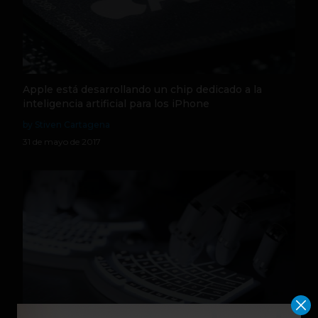
Apple está desarrollando un chip dedicado a la
inteligencia artificial para los iPhone
by Stiven Cartagena
31 de mayo de 2017