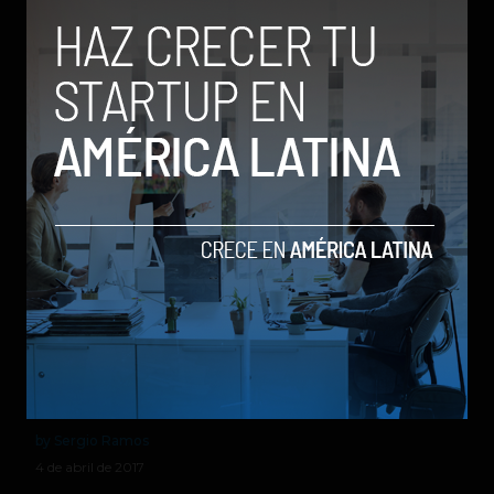
Ahora puedes pedir a la Inteligencia Artificial que te
recomiende películas
by Stiven Cartagena
26 de abril de 2017
Microsoft lanza Sprinkles, una nueva app de selfies
divertidas con inteligencia artificial
by Sergio Ramos
4 de abril de 2017