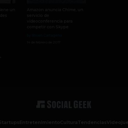
iene un
Amazon anuncia Chime, un
ades
servicio de
videoconferencia para
competir con Skype
by Stiven Cartagena
14 de febrero de 2017
>
Startups
Entretenimiento
Cultura
Tendencias
Videoju