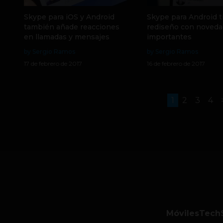
Skype para iOS y Android
Skype para Android t
también añade reacciones
rediseño con noved
en llamadas y mensajes
importantes
by Sergio Ramos
by Sergio Ramos
17 de febrero de 2017
16 de febrero de 2017
1
2
3
4
Móviles
Tech