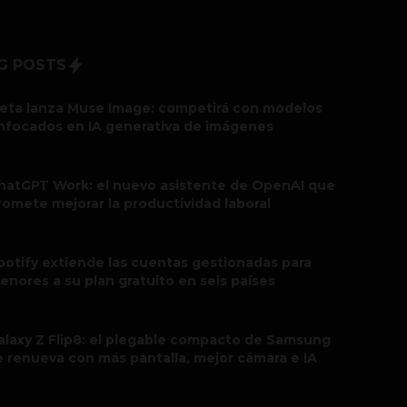
G POSTS
eta lanza Muse Image: competirá con modelos
nfocados en IA generativa de imágenes
hatGPT Work: el nuevo asistente de OpenAI que
romete mejorar la productividad laboral
potify extiende las cuentas gestionadas para
enores a su plan gratuito en seis países
alaxy Z Flip8: el plegable compacto de Samsung
e renueva con más pantalla, mejor cámara e IA