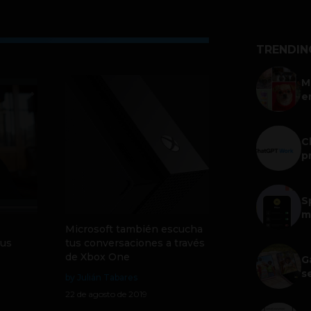
TRENDIN
M
e
C
p
S
m
Microsoft también escucha
tus
tus conversaciones a través
de Xbox One
G
s
by Julián Tabares
22 de agosto de 2019