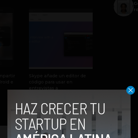
G
r
mpartir
Skype añade un editor de
roid e
código para usar en
entrevistas a
desarrolladores
by Sergio Ramos
30 de agosto de 2017