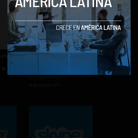
 enviar
Skype estará en los autos
de BMW gracias a esta
 la
asociación
by Sergio Ramos
13 de julio de 2017